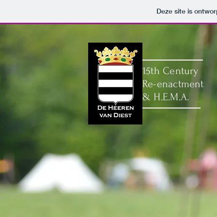
Deze site is ontw
15th Century
Re-enactment
& H.E.M.A.