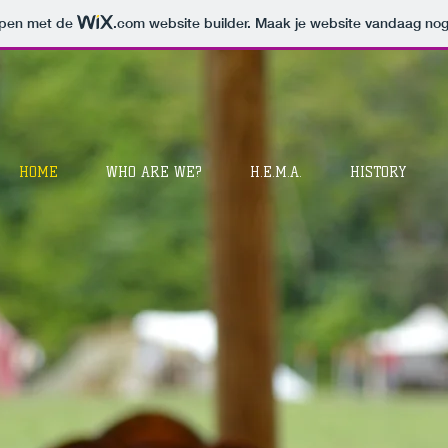
orpen met de
.com
website builder. Maak je website vandaag nog
HOME
WHO ARE WE?
H.E.M.A.
HISTORY